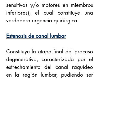
sensitivos y/o motores en miembros
inferiores), el cual constituye una
verdadera urgencia quirúrgica.
Estenosis de canal lumbar
Constituye la etapa final del proceso
degenerativo, caracterizada por el
estrechamiento del canal raquídeo
en la región lumbar, pudiendo ser
central o lateral. Aunque puede
causar diversos síntomas, los
pacientes suelen presentar una
combinación de los mismos. El dolor
se localiza sobre la columna y se
irradia a la región glútea, inguinal y
a miembros inferiores, generalmente
describiendo un patrón pseudo-