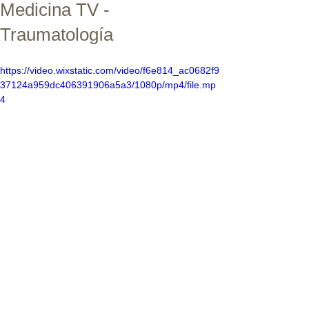
Medicina TV -
Traumatología
https://video.wixstatic.com/video/f6e814_ac0682f9
37124a959dc406391906a5a3/1080p/mp4/file.mp
4